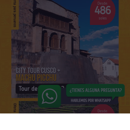
Oferta para peruanos
Desde:
486
soles
City tour Cusco +
Machu Picchu
Tour de 3 días / 2 noches
Oferta para peruanos
Desde:
665
soles