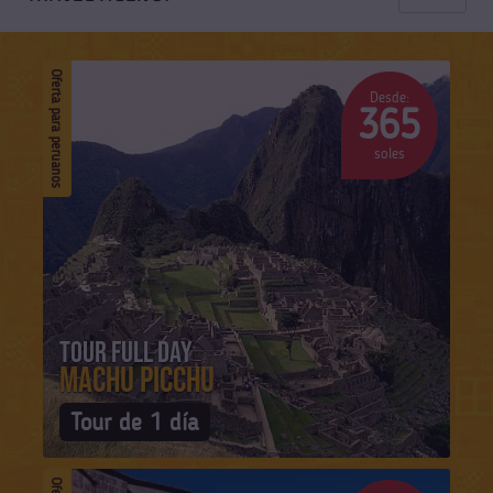
Oferta para peruanos
Desde:
365
soles
Tour Full Day
Machu Picchu
Tour de 1 día